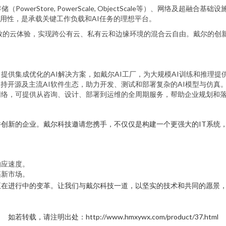
（PowerStore, PowerScale, ObjectScale等）、网络及超
用性，是承载关键工作负载和AI任务的理想平台。
一致的云体验，实现跨公有云、私有云和边缘环境的混合云自由。戴尔的创
提供集成优化的AI解决方案，如戴尔AI工厂，为大规模AI训练和推理提
台、支持开源及主流AI软件生态，助力开发、测试和部署复杂的AI模型与仿真
络，可提供从咨询、设计、部署到运维的全周期服务，帮助企业规划和落
创新的企业。戴尔科技邀请您携手，不仅仅是构建一个更强大的IT系统，
。
响应速度。
拓新市场。
正在进行中的变革。让我们与戴尔科技一道，以坚实的技术和共同的愿景
如若转载，请注明出处：http://www.hmxywx.com/product/37.html