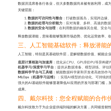
数据洪流席卷各行各业，但大多数数据尚未被有效利用，成为“沉
关键层面：
数据的可访问性与整合
：打破数据孤岛，实现跨边缘、
数据的处理与分析能力
：应对海量、多样、高速的数据
数据的安全与治理
：在利用数据的确保其合规、安全与
释放数据潜能，意味着能够预测市场趋势、优化运营效率、
三、人工智能基础软件：释放潜能
人工智能，特别是其基础软件层，是解锁数据价值、赋能企业
底层计算框架与加速库
：优化从CPU、GPU到DPU等异构
机器学习/深度学习平台
：提供从数据准备、模型训练、评估
数据科学平台与工具链
：赋能数据科学家和开发者高效协作
MLOps（机器学习运维）
：实现AI模型的自动化、可持续的
强大的AI基础软件能够显著降低AI应用的开发与部署门槛
成果。
四、戴尔科技：您全程赋能的合作
戴尔科技致力于为企业提供端到端的解决方案，共同锻造韧