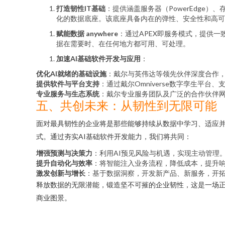
打造韧性IT基础
：提供涵盖服务器（PowerEdge）、存储
化的数据底座。该底座具备内在的弹性、安全性和高可
赋能数据 anywhere
：通过APEX即服务模式，提供
据在需要时、在任何地方都可用、可处理。
加速AI基础软件开发与应用
：
优化AI就绪的基础设施
：戴尔与英伟达等领先伙伴深度合作，
提供软件与平台支持
：通过戴尔Omniverse数字孪生平
专业服务与生态系统
：戴尔专业服务团队及广泛的合作伙伴网
五、共创未来：从韧性到无限可能
面对最具韧性的企业将是那些能够持续从数据中学习、适应并
式。通过夯实AI基础软件开发能力，我们将共同：
增强预测与决策力
：利用AI预见风险与机遇，实现主动管理
提升自动化与效率
：将智能注入业务流程，降低成本，提升
激发创新与增长
：基于数据洞察，开发新产品、新服务，开
释放数据的无限潜能，锻造坚不可摧的企业韧性，这是一场
商业图景。