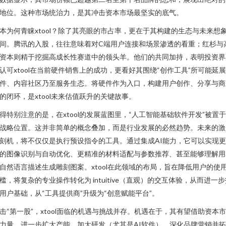
地位。这种市场统治力，是其冲击资本市场最坚实的底气。
本为何青睐xtool？除了其亮眼的市占率，更在于其构建的生态与未来想
间。腾讯的入股，往往意味着对C端用户连接和场景渗透的看重；红杉与
资本则精于挖掘高成长性赛道中的领头羊。他们的共同加持，表明投资界
认可xtool在当前硬件销售上的成功，更看好其围绕“创作工具”所可能延
件、内容社区乃至服务生态。将硬件作为入口，构建用户创作、分享与商
的闭环，是xtool未来估值跃升的关键故事。
得特别注意的是，在xtool的发展蓝图里，“人工智能基础软件开发”被置
战略位置。这并非简单的概念叠加，而是行业发展的必然趋势。未来的激
刻机，将不仅仅是执行预设指令的工具。通过集成AI能力，它可以实现
的图像识别与自动优化、更精准的材料适配与参数推荐、甚至能够理解用
自然语言描述生成雕刻图案。xtool在此领域的布局，旨在降低用户的使
槛，将复杂的专业操作转化为 intuitive（直观）的交互体验，从而进一
用户基础，从“工具提供商”升级为“创意赋能平台”。
击“第一股”，xtool面临的机遇与挑战并存。机遇在于，其有望借助资本
力量，进一步扩大产能、加大研发（尤其是AI软件）、深化品牌营销并