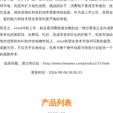
球市场，巩固并扩大领先优势。挑战则在于，消费电子赛道竞争激烈，技
代迅速，维持高增长和高利润率需要持续创新。作为准上市公司，其商业
、盈利能力和技术壁垒将受到更严格的审视。
而言之，xtool冲刺上市，标志着消费级激光雕刻这一细分赛道正走向成
资本化的新阶段。在腾讯、红杉、高成等资本巨头的护航下，凭借市场份
绝对优势和对AI软件的前瞻性投入，xtool有望在资本市场书写新的篇章
成败与否，不仅关乎自身命运，也将为整个硬件创新与智造行业提供一个
的观察样本。
如若转载，请注明出处：http://www.hmxywx.com/product/57.html
更新时间：2026-08-06 18:05:31
产品列表