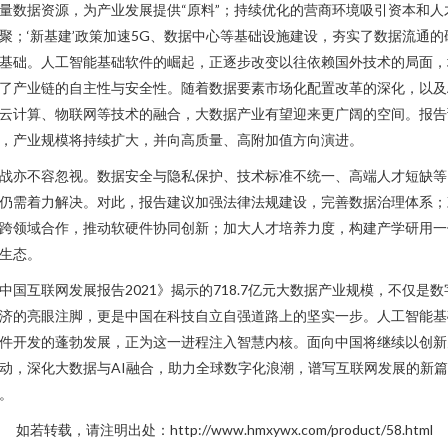
量数据资源，为产业发展提供“原料”；持续优化的营商环境吸引资本和人
聚；‘新基建’政策加速5G、数据中心等基础设施建设，夯实了数据流通的
基础。人工智能基础软件的崛起，正逐步改变以往依赖国外技术的局面，
了产业链的自主性与安全性。随着数据要素市场化配置改革的深化，以及
云计算、物联网等技术的融合，大数据产业有望迎来更广阔的空间。报告
，产业规模将持续扩大，并向高质量、高附加值方向演进。
战亦不容忽视。数据安全与隐私保护、技术标准不统一、高端人才短缺等
仍需着力解决。对此，报告建议加强法律法规建设，完善数据治理体系；
跨领域合作，推动软硬件协同创新；加大人才培养力度，构建产学研用一
生态。
中国互联网发展报告2021》揭示的718.7亿元大数据产业规模，不仅是数
济的亮眼注脚，更是中国在科技自立自强道路上的坚实一步。人工智能基
件开发的蓬勃发展，正为这一进程注入智慧内核。面向中国将继续以创新
动，深化大数据与AI融合，助力全球数字化浪潮，谱写互联网发展的新篇
。
如若转载，请注明出处：http://www.hmxywx.com/product/58.html