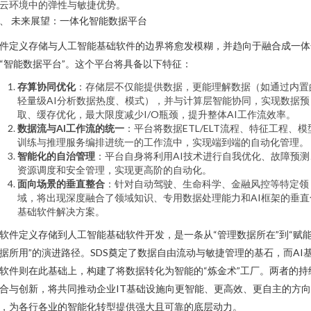
云环境中的弹性与敏捷优势。
、 未来展望：一体化智能数据平台
件定义存储与人工智能基础软件的边界将愈发模糊，并趋向于融合成一体
“智能数据平台”。这个平台将具备以下特征：
存算协同优化
：存储层不仅能提供数据，更能理解数据（如通过内置
轻量级AI分析数据热度、模式），并与计算层智能协同，实现数据预
取、缓存优化，最大限度减少I/O瓶颈，提升整体AI工作流效率。
数据流与AI工作流的统一
：平台将数据ETL/ELT流程、特征工程、模
训练与推理服务编排进统一的工作流中，实现端到端的自动化管理。
智能化的自治管理
：平台自身将利用AI技术进行自我优化、故障预测
资源调度和安全管理，实现更高阶的自动化。
面向场景的垂直整合
：针对自动驾驶、生命科学、金融风控等特定领
域，将出现深度融合了领域知识、专用数据处理能力和AI框架的垂直
基础软件解决方案。
软件定义存储到人工智能基础软件开发，是一条从“管理数据所在”到“赋
据所用”的演进路径。SDS奠定了数据自由流动与敏捷管理的基石，而AI
软件则在此基础上，构建了将数据转化为智能的“炼金术”工厂。两者的持
合与创新，将共同推动企业IT基础设施向更智能、更高效、更自主的方
，为各行各业的智能化转型提供强大且可靠的底层动力。