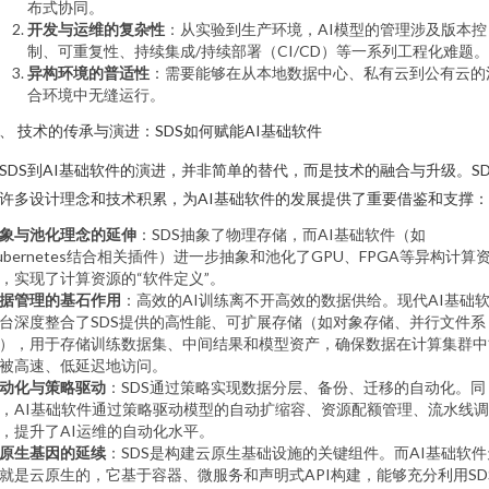
布式协同。
开发与运维的复杂性
：从实验到生产环境，AI模型的管理涉及版本控
制、可重复性、持续集成/持续部署（CI/CD）等一系列工程化难题。
异构环境的普适性
：需要能够在从本地数据中心、私有云到公有云的
合环境中无缝运行。
、 技术的传承与演进：SDS如何赋能AI基础软件
SDS到AI基础软件的演进，并非简单的替代，而是技术的融合与升级。SD
许多设计理念和技术积累，为AI基础软件的发展提供了重要借鉴和支撑：
象与池化理念的延伸
：SDS抽象了物理存储，而AI基础软件（如
ubernetes结合相关插件）进一步抽象和池化了GPU、FPGA等异构计算
，实现了计算资源的“软件定义”。
据管理的基石作用
：高效的AI训练离不开高效的数据供给。现代AI基础
台深度整合了SDS提供的高性能、可扩展存储（如对象存储、并行文件系
），用于存储训练数据集、中间结果和模型资产，确保数据在计算集群中
被高速、低延迟地访问。
动化与策略驱动
：SDS通过策略实现数据分层、备份、迁移的自动化。同
，AI基础软件通过策略驱动模型的自动扩缩容、资源配额管理、流水线调
，提升了AI运维的自动化水平。
原生基因的延续
：SDS是构建云原生基础设施的关键组件。而AI基础软件
就是云原生的，它基于容器、微服务和声明式API构建，能够充分利用SD