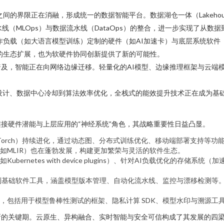
之间的界限正在消融，形成统一的数据智能平台。数据湖仓一体（Lakeh
线（MLOps）与数据流水线（DataOps）的整合，进一步实现了从数
作负载（如大语言模型训练）定制的硬件（如AI加速卡）与底层系统软
领域的生态扩展，也为软硬件协同创新提供了新的可能性。
普及，智能正在向网络边缘迁移。轻量化的AI模型、边缘推理框架与云端
设计、数据中心冷却到算法效率优化，全栈式的能效提升技术正在成为基
接硬件潜能与上层应用的“神经系统”角色，其战略重要性日益凸显。
ow、PyTorch）持续进化，通过动态图、分布式训练优化、移动端部署支
如MLIR）也在蓬勃发展，构建更加繁荣与灵活的软件生态。
ernetes with device plugins）、针对AI负载优化的存储系
系列基础软件工具，涵盖模型版本管理、自动化流水线、监控与漂移检测等
，包括用于模型鲁棒性测试的框架、隐私计算 SDK、模型水印与溯源工具
的关键期。云原生、异构融合、实时智能与安全可信构成了其发展的四梁