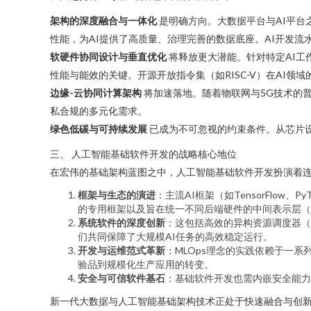
架构的深度融合与一体化
是明确方向。大数据平台与AI平台
性能，为AI提供了高质量、治理完善的数据底座。AI开发流水
软硬件协同设计与垂直优化
将释放更大潜能。针对特定AI工
性能与能效的关键。开源开放指令集（如RISC-V）在AI
边缘-云协同计算架构
将加速落地。随着物联网与5G技术的
私合规的多元化需求。
绿色低碳与可持续发展
已成为不可忽视的约束条件。从芯片
三、 人工智能基础软件开发的战略核心地位
在宏伟的基础架构蓝图之中，人工智能基础软件开发扮演着连
框架与生态的演进
：主流AI框架（如TensorFl
的专用框架以及旨在统一不同后端硬件的中间表示层（
系统软件的深度创新
：这包括高效的异构资源调度器（如Kub
们共同保障了大规模AI任务的高效稳定运行。
开发与运维范式革新
：MLOps理念的实践依赖于一
验品到规模化生产应用的转变。
安全与可信软件基石
：基础软件开发也需内嵌安全能力
新一代大数据与人工智能基础架构技术正处于快速融合与创新