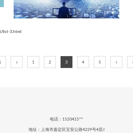
st-3.html
1
1
2
3
4
5
电话：1520415**
地址：上海市嘉定区宝安公路4229号4层J